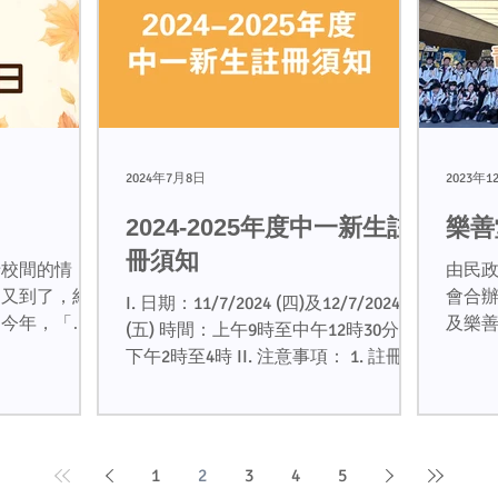
2024年7月8日
2023年1
2024-2025年度中一新生註
樂善
冊須知
母校間的情
由民
」又到了，約
會合
I. 日期：11/7/2024 (四)及12/7/2024
。今年，「校
及樂
(五) 時間：上午9時至中午12時30分及
年十一月九日
的5日
下午2時至4時 II. 注意事項： 1. 註冊時
八時在母校舉
舉行
須帶備以下文件： (i) 香港出生證明
探望老師，參
書、香港身份證或載有本港居民身份
可與一班老朋
和出生日期的證明文件及副本（如學
生所持香港身份證...
1
2
3
4
5