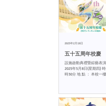
2025年2月19日
五十五周年校慶
設施啟動典禮暨綜藝表演 日 
2025年5月8日(星期四) 時 間 ： 下午
時30分 地 點 ： 本校一樓禮堂 主禮嘉
賓：商務及經濟發展局局長 丘應
生, JP (校友)...