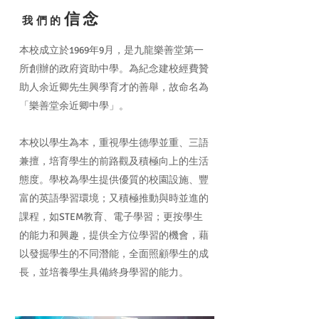
信念
我們的
本校成立於1969年9月，是九龍樂善堂第一
所創辦的政府資助中學。為紀念建校經費贊
助人余近卿先生興學育才的善舉，故命名為
「樂善堂余近卿中學」。
本校以學生為本，重視學生德學並重、三語
兼擅，培育學生的前路觀及積極向上的生活
態度。學校為學生提供優質的校園設施、豐
富的英語學習環境；又積極推動與時並進的
課程，如STEM教育、電子學習；更按學生
的能力和興趣，提供全方位學習的機會，藉
以發掘學生的不同潛能，全面照顧學生的成
長，並培養學生具備終身學習的能力。