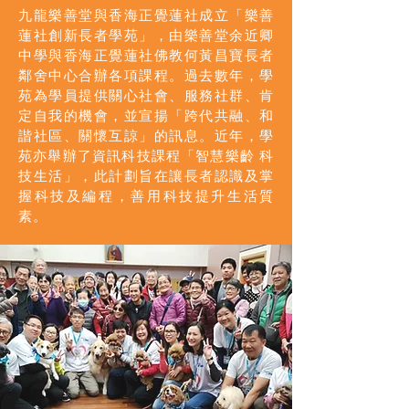
九龍樂善堂與香海正覺蓮社成立「樂善
蓮社創新長者學苑」，由樂善堂余近卿
中學與香海正覺蓮社佛教何黃昌寶長者
鄰舍中心合辦各項課程。過去數年，學
苑為學員提供關心社會、服務社群、肯
定自我的機會，並宣揚「跨代共融、和
諧社區、關懷互諒」的訊息。近年，學
苑亦舉辦了資訊科技課程「智慧樂齡 科
技生活」，此計劃旨在讓長者認識及掌
握科技及編程，善用科技提升生活質
素。