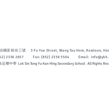
富裕街三號 3 Fu Yue Street, Wang Tau Hom, Kowloon, Hon
(852) 2336 2657 Fax: (852) 2338 5504 Email:
info@ykh.
中學 Lok Sin Tong Yu Kan Hing Secondary School All Rights Res