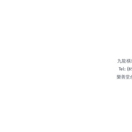
九龍橫頭磡
Tel: 
樂善堂余近卿