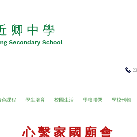
 近 卿 中 學
Hing Secondary School
2
特色課程
學生培育
校園生活
學校聯繫
學校刊物
心繫家國廟會