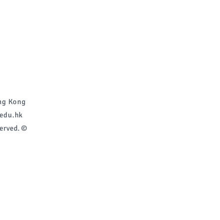
g Kong
edu.hk
erved. ©