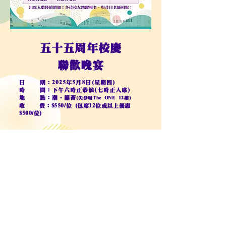
五十五周年校慶
聯歡晚宴
日 期：2025年5月8日(星期四)
時 間：下午六時正恭候(七時正入席)
地 點：潮‧囍薈
(尖沙咀The ONE 12樓)
收
費
：
$550/位 (包席12位或以上優惠
$500/位)
繳款方式
1.銀行轉帳：樂善堂余近卿中學校友會--恆生銀行(024)
283-186153-001
(ATM、銀行櫃台或網上銀行入數，需上
載入數收據)
2.支票：祈付樂善堂余近卿中學校友會--恆生銀行(024)
283-186153-001 (銀行櫃台或入票機需上載收據。)
3.親身交回學校校務處(支票/現金)辦公時間：星期一至五
上午8:00-下午5:00，星期六上午9:00-12:00