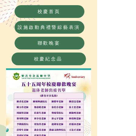
校慶首頁
設施啟動典禮暨綜藝表演
聯歡晚宴
校慶紀念品