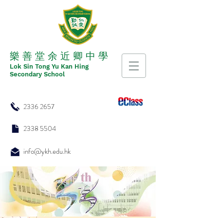
​​樂 善 堂 余 近 卿 中 學
​​Lok Sin Tong Yu Kan Hing
Secondary School
2336 2657
2338 5504
info@ykh.edu.hk