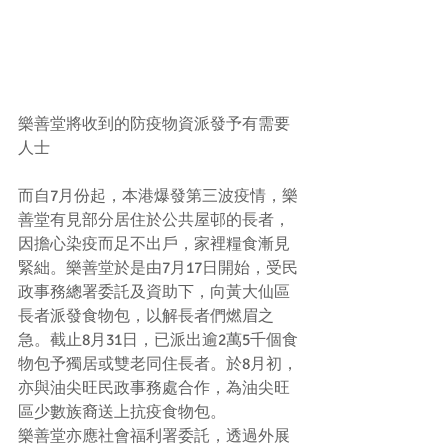
樂善堂將收到的防疫物資派發予有需要
人士
而自7月份起，本港爆發第三波疫情，樂
善堂有見部分居住於公共屋邨的長者，
因擔心染疫而足不出戶，家裡糧食漸見
緊絀。樂善堂於是由7月17日開始，受民
政事務總署委託及資助下，向黃大仙區
長者派發食物包，以解長者們燃眉之
急。截止8月31日，已派出逾2萬5千個食
物包予獨居或雙老同住長者。於8月初，
亦與油尖旺民政事務處合作，為油尖旺
區少數族裔送上抗疫食物包。
樂善堂亦應社會福利署委託，透過外展