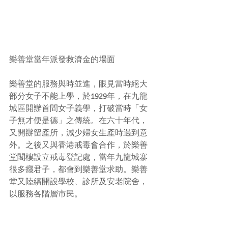
樂善堂當年派發救濟金的場面
樂善堂的服務與時並進，眼見當時絕大
部分女子不能上學，於1929年，在九龍
城區開辦首間女子義學，打破當時「女
子無才便是德」之傳統。在六十年代，
又開辦留產所，減少婦女生產時遇到意
外。之後又與香港戒毒會合作，於樂善
堂閣樓設立戒毒登記處，當年九龍城寨
很多癮君子，都會到樂善堂求助。樂善
堂又陸續開設學校、診所及安老院舍，
以服務各階層市民。