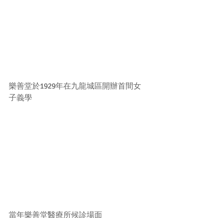
樂善堂於1929年在九龍城區開辦首間女
子義學
當年樂善堂醫療所候診場面