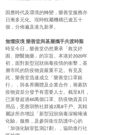
因應時代及環境的轉變，樂善堂服務亦
日漸多元化。現時轄屬機構已逾五十
個，分佈遍及港九新界。
無懼疫境 樂善堂與基層攜手共渡時艱
時至今日，樂善堂仍然秉承「救災紓
困、贈醫施藥」的宗旨。本港於2020年
初，面對新型冠狀病毒疫情的衝擊，基
層市民的防疫物資嚴重不足。有見及
此，樂善堂迅速成立「樂善堂口罩銀
行」，與各界團體及企業合作，籌募防
疫物資並分發予有需要人士。截至8月，
已派發超過60萬個口罩、防疫物資及日
用品，受惠弱勢社群逾2萬8千戶。其轄
屬診所亦增設「新型冠狀病毒深喉唾液
化驗」服務，及參與衞生防護中心的
「加強化驗室監測計劃」，協助進行社