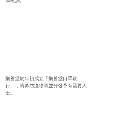
區檢測。
樂善堂於年初成立「樂善堂口罩銀
行」，籌募防疫物資並分發予有需要人
士。