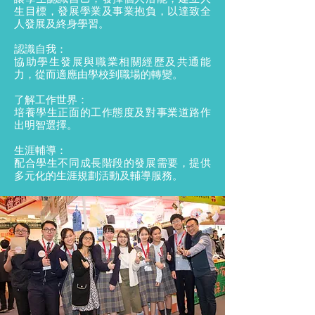
生目
標，發展學業及事業抱負，以達致全
人發展及
終身學習。
認識自我：
協助學生發展與職業相關經歷及共通能
力，從而適應由學校到職場的轉變。
了解工作世界：
培養學生正面的工作態度及對事業道路作
出明智選擇。
生涯輔導：
配合學生不同成長階段的發展需要，提供
多元化的生涯規劃活動及輔導服務。