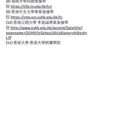
(8) 嶺南大學持續進修學
院
https://life.ln.edu.hk/tc/
(9) 香港中文大學專業進修學
院
https://cms.scs.cuhk.edu.hk/tc
(10) 香港公開大學 李嘉誠專業進修學
院
http://www.ouhk.edu.hk/wcsprd/Satellite?
pagename=OUHK/tcSchool2014&lang=chi&sch=
LIP
(11) 香港大學 香港大學附屬學院
http://hkuspace.hku.hk/
(12) 香港大學 保良局何鴻燊社區書
院
https://hkuspace-plk.hku.hk
(13) 東華學
院
https://www.twc.edu.hk/tc/index.php
(14) 港專學院
http://www.hkct.edu.hk/he
(15) 香港能仁專上學院
http://www.ny.edu.hk/
(16) 職業訓練局
https://www.vtc.edu.hk/html/tc/
(17) 香港專業教育學
院
https://www.ive.edu.hk/ivesite/html/tc/index.
html
(18) 香港知專設計學
院
http://www.hkdi.edu.hk/tc/
(19) 香港高等教育科技學
院
https://www.thei.edu.hk/tc/
(20) 香港理工大學 - 香港專上學
院
http://www.hkcc-polyu.edu.hk/