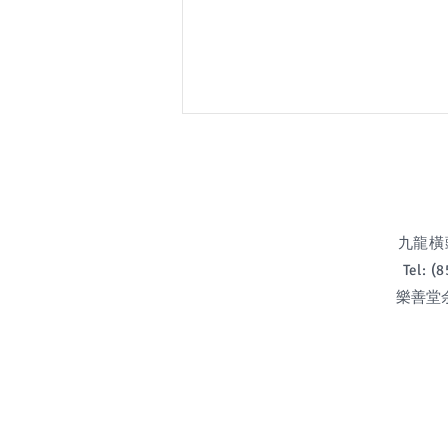
九龍橫頭磡
Tel: 
樂善堂余近卿
中一自行招生申請須知 (2026-
2027)(2026年7月7日及7月8
日)