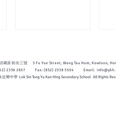
富裕街三號 3 Fu Yue Street, Wang Tau Hom, Kowloon, Hon
(852) 2336 2657 Fax: (852) 2338 5504 Email:
info@ykh.
中學 Lok Sin Tong Yu Kan Hing Secondary School All Rights Res
2026-2027年度中一新生註冊
中一
2027
須知