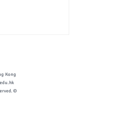
g Kong
edu.hk
erved. ©
自行分配學位(2026-
)