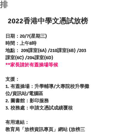
排
2022香港中學文憑試放榜
日期：20/7(星期三) 
時間：上午8時
地點： 209課室(6A) /210課室(6B) /203
課室(6C) /204課室(6D)
**家長請於有蓋操場等候
支援：
1. 有蓋操場：升學輔導/大專院校升學攤
位/資訊站/電腦區
2. 圖書館：影印服務
3. 校務處：申請文憑試成績覆核
有用連結：
教育局「放榜資訊專頁」網站 (放榜三