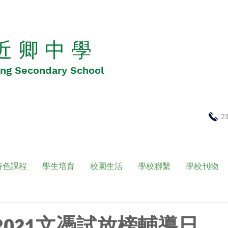
 近 卿 中 學
Hing Secondary School
2
特色課程
學生培育
校園生活
學校聯繫
學校刊物
 2021文憑試放榜輔導日