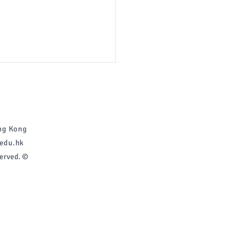
g Kong
edu.hk
erved. ©
自行分配學位(2026-
)