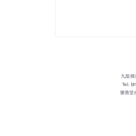
九龍橫頭磡
Tel: 
樂善堂余近卿
中一自行招生申請須知 (2026-
2027)(2026年7月7日及7月8
日)