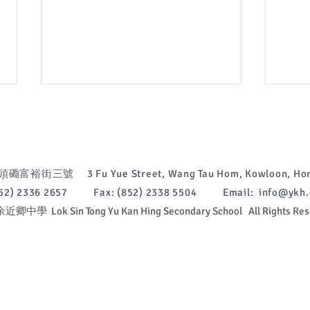
富裕街三號 3 Fu Yue Street, Wang Tau Hom, Kowloon, Hon
(852) 2336 2657 Fax: (852) 2338 5504 Email:
info@ykh.
中學 Lok Sin Tong Yu Kan Hing Secondary School All Rights Res
2026-2027年度中一新生註冊
中一
2027
須知